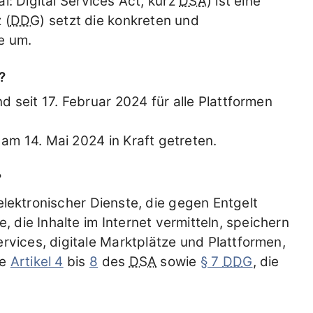
l: Digital Services Act, kurz
DSA
) ist eine
 (
DDG
) setzt die konkreten und
e um.
?
ind seit 17. Februar 2024 für alle Plattformen
t am 14. Mai 2024 in Kraft getreten.
?
 elektronischer Dienste, die gegen Entgelt
 die Inhalte im Internet vermitteln, speichern
rvices, digitale Marktplätze und Plattformen,
ie
Artikel 4
bis
8
des
DSA
sowie
§ 7
DDG
, die