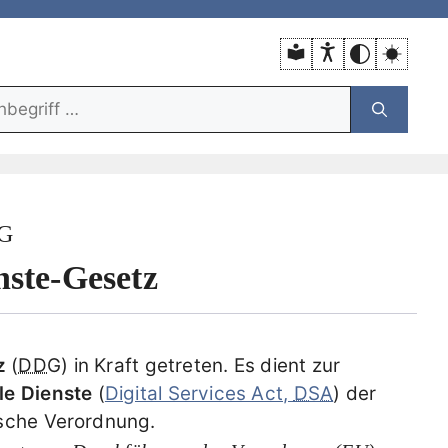
unktion:
G
nste-Gesetz
z
(
DDG
) in Kraft getreten. Es dient zur
le Dienste
(
Digital Services Act,
DSA
) der
ische Verordnung.