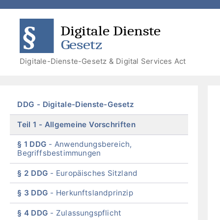
Zum
Zum
Zum
Zur
Inhalt
Menü
Menü
Suche
DDG
DSA
springen
springen
Digitale-Dienste-Gesetz & Digital Services Act
Skip
DDG
Digitale-Dienste-Gesetz
menu
Teil 1
Allgemeine Vorschriften
§ 1 DDG
Anwendungsbereich,
Begriffsbestimmungen
§ 2 DDG
Europäisches Sitzland
§ 3 DDG
Herkunftslandprinzip
§ 4 DDG
Zulassungspflicht