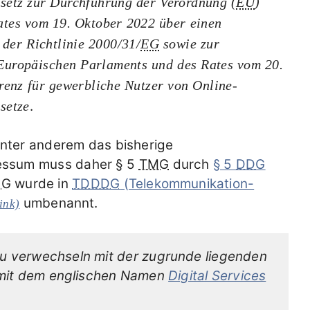
setz zur Durchführung der Verordnung (
EU
)
tes vom 19. Oktober 2022 über einen
der Richtlinie 2000/31/
EG
sowie zur
Europäischen Parlaments und des Rates vom 20.
renz für gewerbliche Nutzer von Online-
setze
.
unter anderem das bisherige
essum muss daher § 5
TMG
durch
§ 5
DDG
SG
wurde in
TDDDG
(Telekommunikation-
umbenannt.
ink)
 zu verwechseln mit der zugrunde liegenden
 mit dem englischen Namen
Digital Services