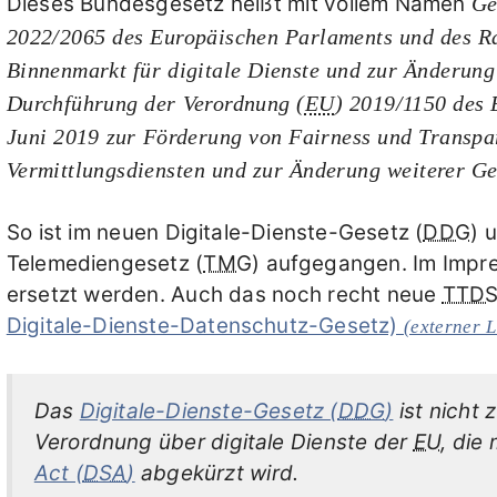
Dieses Bundesgesetz heißt mit vollem Namen
Ge
2022/2065 des Europäischen Parlaments und des Ra
Binnenmarkt für digitale Dienste und zur Änderung 
Durchführung der Verordnung (
EU
) 2019/1150 des 
Juni 2019 zur Förderung von Fairness und Transpa
Vermittlungsdiensten und zur Änderung weiterer Ge
So ist im neuen Digitale-Dienste-Gesetz (
DDG
) 
Telemediengesetz (
TMG
) aufgegangen. Im Impr
ersetzt werden. Auch das noch recht neue
TTD
Digitale-Dienste-Datenschutz-Gesetz)
(externer L
Das
Digitale-Dienste-Gesetz (
DDG
)
ist nicht
Verordnung über digitale Dienste der
EU
, die
Act (
DSA
)
abgekürzt wird.