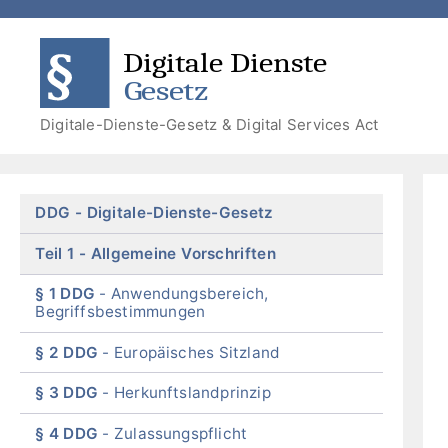
Zum
Zum
Zum
Zur
Inhalt
Menü
Menü
Suche
DDG
DSA
springen
springen
Digitale-Dienste-Gesetz & Digital Services Act
Skip
DDG
Digitale-Dienste-Gesetz
menu
Teil 1
Allgemeine Vorschriften
§ 1 DDG
Anwendungsbereich,
Begriffsbestimmungen
§ 2 DDG
Europäisches Sitzland
§ 3 DDG
Herkunftslandprinzip
§ 4 DDG
Zulassungspflicht