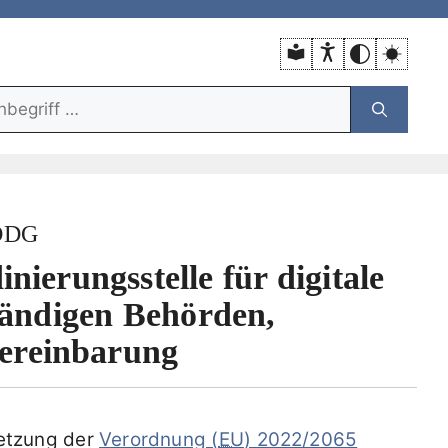
unktion:
 DDG
ierungsstelle für digitale
tändigen Behörden,
ereinbarung
etzung der
Verordnung (
EU
) 2022/2065