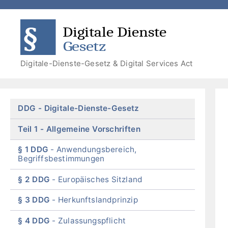
Zum
Zum
Zum
Zur
Inhalt
Menü
Menü
Suche
DDG
DSA
springen
springen
Digitale-Dienste-Gesetz & Digital Services Act
Skip
DDG
Digitale-Dienste-Gesetz
menu
Teil 1
Allgemeine Vorschriften
§ 1 DDG
Anwendungsbereich,
Begriffsbestimmungen
§ 2 DDG
Europäisches Sitzland
§ 3 DDG
Herkunftslandprinzip
§ 4 DDG
Zulassungspflicht