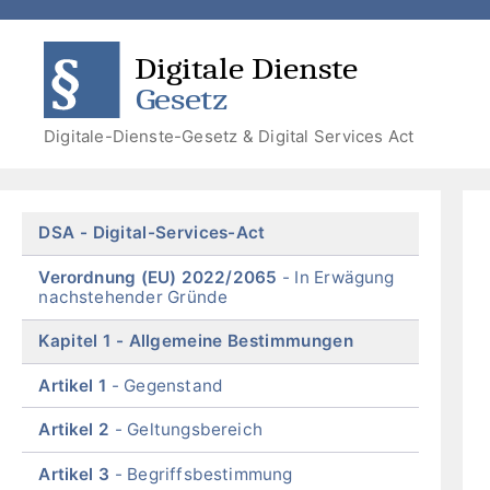
Zum
Zum
Zum
Zur
Inhalt
Menü
Menü
Suche
DDG
DSA
springen
springen
Digitale-Dienste-Gesetz & Digital Services Act
Skip
DSA
Digital-Services-Act
menu
Verordnung (EU) 2022/2065
In Erwägung
nachstehender Gründe
Kapitel 1
Allgemeine Bestimmungen
Artikel 1
Gegenstand
Artikel 2
Geltungsbereich
Artikel 3
Begriffsbestimmung