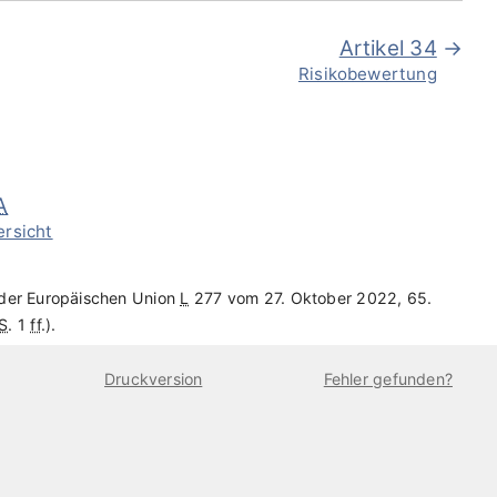
Artikel 34
Risikobewertung
A
ersicht
 der Europäischen Union
L
277 vom 27. Oktober 2022, 65.
S
. 1
ff
.).
Druckversion
Fehler gefunden?