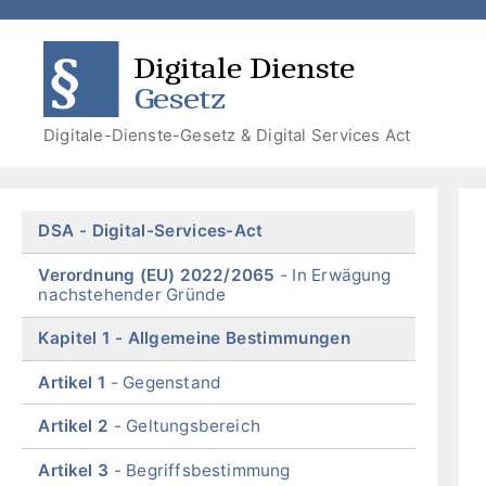
Zum
Zum
Zum
Zur
Inhalt
Menü
Menü
Suche
DDG
DSA
springen
springen
Digitale-Dienste-Gesetz & Digital Services Act
Skip
DSA
Digital-Services-Act
menu
Verordnung (EU) 2022/2065
In Erwägung
nachstehender Gründe
Kapitel 1
Allgemeine Bestimmungen
Artikel 1
Gegenstand
Artikel 2
Geltungsbereich
Artikel 3
Begriffsbestimmung