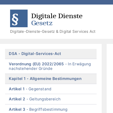
Zum
Zum
Zum
Zur
Inhalt
Menü
Menü
Suche
DDG
DSA
springen
springen
Digitale-Dienste-Gesetz & Digital Services Act
Skip
DSA
Digital-Services-Act
menu
Verordnung (EU) 2022/2065
In Erwägung
nachstehender Gründe
Kapitel 1
Allgemeine Bestimmungen
Artikel 1
Gegenstand
Artikel 2
Geltungsbereich
Artikel 3
Begriffsbestimmung