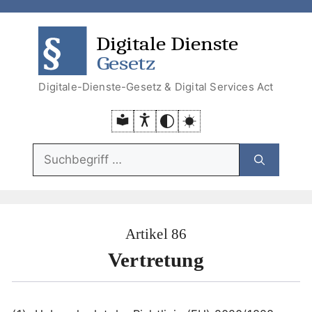
Zum
Zum
Zum
Zur
Inhalt
Menü
Menü
Suche
DDG
DSA
springen
springen
Digitale-Dienste-Gesetz & Digital Services Act
Suchfunktion:
Artikel 86
Vertretung