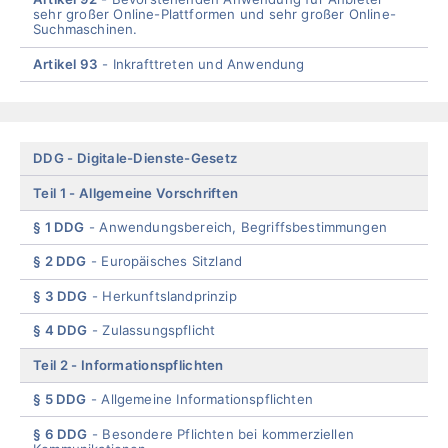
sehr großer Online-Plattformen und sehr großer Online-
Suchmaschinen.
Artikel 93
Inkrafttreten und Anwendung
End
of
menu
Skip
DDG
Digitale-Dienste-Gesetz
menu
Teil 1
Allgemeine Vorschriften
§ 1 DDG
Anwendungsbereich, Begriffsbestimmungen
§ 2 DDG
Europäisches Sitzland
§ 3 DDG
Herkunftslandprinzip
§ 4 DDG
Zulassungspflicht
Teil 2
Informationspflichten
§ 5 DDG
Allgemeine Informationspflichten
§ 6 DDG
Besondere Pflichten bei kommerziellen