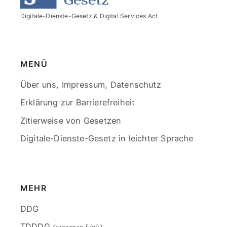
Digitale-Dienste-Gesetz & Digital Services Act
MENÜ
Skip
Über uns, Impressum, Datenschutz
menu
Erklärung zur Barrierefreiheit
Zitierweise von Gesetzen
Digitale-Dienste-Gesetz in leichter Sprache
End
of
menu
MEHR
Skip
DDG
menu
TDDDG
(externer Link)