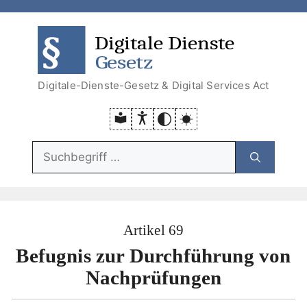
Zum
Zum
Zum
Zur
Inhalt
Menü
Menü
Suche
DDG
DSA
springen
springen
Digitale-Dienste-Gesetz & Digital Services Act
Suchfunktion:
Artikel 69
Befugnis zur Durchführung von
Nachprüfungen