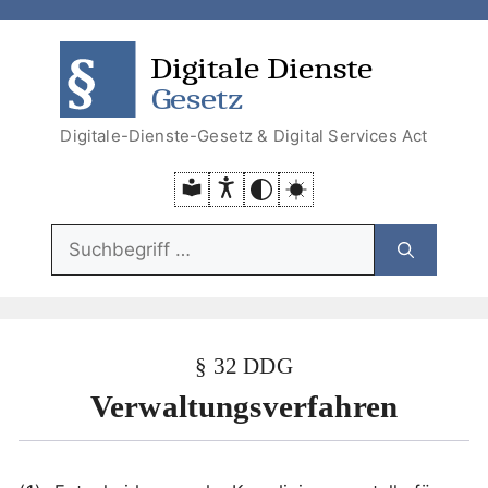
Zum
Zum
Zum
Zur
Inhalt
Menü
Menü
Suche
DDG
DSA
springen
springen
Digitale-Dienste-Gesetz & Digital Services Act
Suchfunktion:
§ 32 DDG
Verwaltungsverfahren