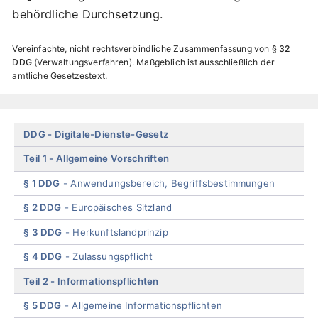
behördliche Durchsetzung.
Vereinfachte, nicht rechtsverbindliche Zusammenfassung von
§ 32
DDG
Verwaltungsverfahren
. Maßgeblich ist ausschließlich der
amtliche Gesetzestext.
Skip
DDG
Digitale-Dienste-Gesetz
menu
Teil 1
Allgemeine Vorschriften
§ 1 DDG
Anwendungsbereich, Begriffsbestimmungen
§ 2 DDG
Europäisches Sitzland
§ 3 DDG
Herkunftslandprinzip
§ 4 DDG
Zulassungspflicht
Teil 2
Informationspflichten
§ 5 DDG
Allgemeine Informationspflichten