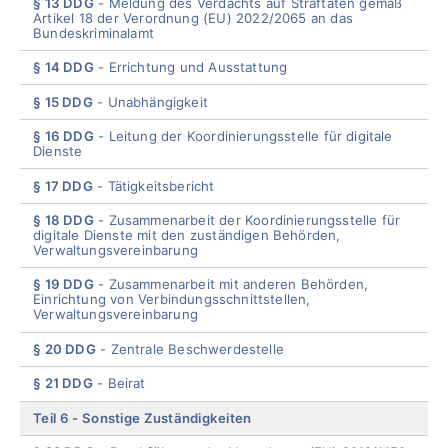
§ 13 DDG
Meldung des Verdachts auf Straftaten gemäß
Artikel 18 der Verordnung (EU) 2022/2065 an das
Bundeskriminalamt
§ 14 DDG
Errichtung und Ausstattung
§ 15 DDG
Unabhängigkeit
§ 16 DDG
Leitung der Koordinierungsstelle für digitale
Dienste
§ 17 DDG
Tätigkeitsber
icht
§ 18 DDG
Zusammenarbeit der Koordinierungsstelle für
digitale Dienste mit den zuständigen Behörden,
Verwaltungsvereinbarung
§ 19 DDG
Zusammenarbeit mit anderen Behörden,
Einrichtung von Verbindungsschnittstellen,
Verwaltungsvereinbarung
§ 20 DDG
Zentrale Beschwerdestelle
§ 21 DDG
Beira
t
Teil 6
Sonstige Zuständigkeiten