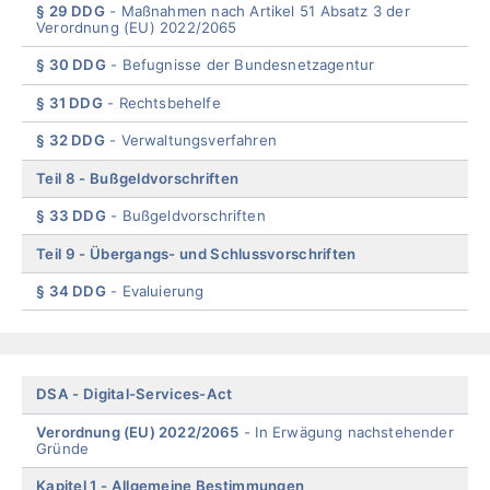
§ 29 DDG
Maßnahmen nach Artikel 51 Absatz 3 der
Verordnung (EU) 2022/2065
§ 30 DDG
Befugnisse der Bundesnetzagentur
§ 31 DDG
Rechtsbehelfe
§ 32 DDG
Verwaltungsverfahren
Teil 8
Bußgeldvorschriften
§ 33 DDG
Bußgeldvorschriften
Teil 9
Übergangs- und Schlussvorschriften
§ 34 DDG
Evaluierung
End
of
menu
Skip
DSA
Digital-Services-Act
menu
Verordnung (EU) 2022/2065
In Erwägung nachstehender
Gründe
Kapitel 1
Allgemeine Bestimmungen