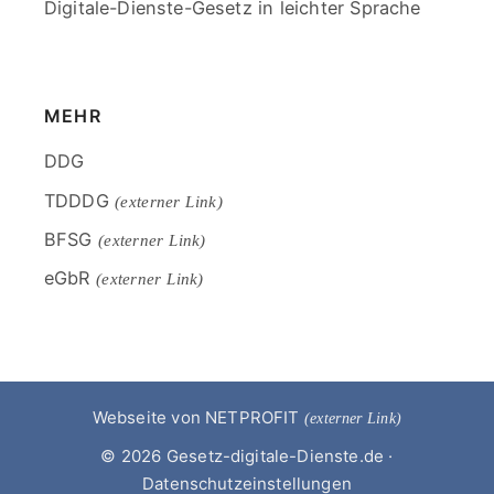
Digitale-Dienste-Gesetz in leichter Sprache
End
of
menu
MEHR
Skip
DDG
menu
TDDDG
(externer Link)
BFSG
(externer Link)
eGbR
(externer Link)
End
of
menu
Webseite von NETPROFIT
(externer Link)
© 2026
Gesetz-digitale-Dienste.de
·
Datenschutzeinstellungen