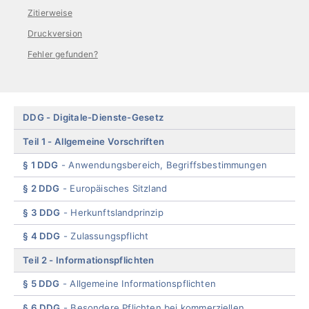
Zitierweise
Druckversion
Fehler gefunden?
Skip
DDG
Digitale-Dienste-Gesetz
menu
Teil 1
Allgemeine Vorschriften
§ 1 DDG
Anwendungsbereich, Begriffsbestimmungen
§ 2 DDG
Europäisches Sitzland
§ 3 DDG
Herkunftslandprinzip
§ 4 DDG
Zulassungspflicht
Teil 2
Informationspflichten
§ 5 DDG
Allgemeine Informationspflichten
§ 6 DDG
Besondere Pflichten bei kommerziellen