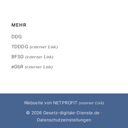
End
of
menu
MEHR
Skip
DDG
menu
TDDDG
(externer Link)
BFSG
(externer Link)
eGbR
(externer Link)
End
of
menu
Webseite von NETPROFIT
(externer Link)
© 2026
Gesetz-digitale-Dienste.de
·
Datenschutzeinstellungen