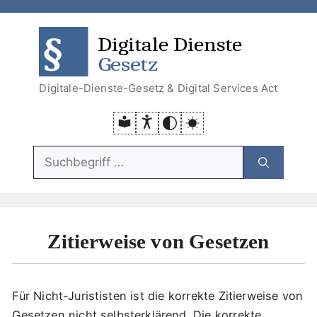
Zum
Zum
Zum
Zur
Inhalt
Menü
Menü
Suche
DDG
DSA
springen
springen
Digitale-Dienste-Gesetz & Digital Services Act
Suchfunktion:
Zitierweise von Gesetzen
Für Nicht-Jurististen ist die korrekte Zitierweise von
Gesetzen nicht selbsterklärend. Die korrekte,