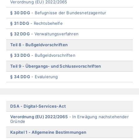
Verordnung (EU) 2022/2065
§ 30 DDG
Befugnisse der Bundesnetzagentur
§ 31 DDG
Rechtsbehelfe
§ 32 DDG
Verwaltungsverfahren
Teil 8
Bußgeldvorschriften
§ 33 DDG
Bußgeldvorschriften
Teil 9
Übergangs- und Schlussvorschriften
§ 34 DDG
Evaluierung
End
of
menu
Skip
DSA
Digital-Services-Act
menu
Verordnung (EU) 2022/2065
In Erwägung nachstehender
Gründe
Kapitel 1
Allgemeine Bestimmungen