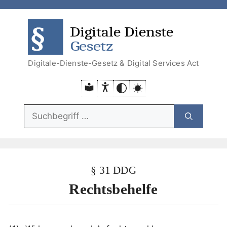
Zum
Zum
Zum
Zur
Inhalt
Menü
Menü
Suche
DDG
DSA
springen
springen
Digitale-Dienste-Gesetz & Digital Services Act
Suchfunktion:
§ 31 DDG
Rechtsbehelfe