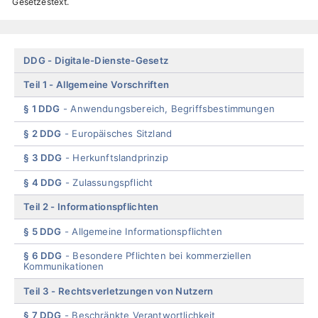
Gesetzestext.
Skip
DDG
Digitale-Dienste-Gesetz
menu
Teil 1
Allgemeine Vorschriften
§ 1 DDG
Anwendungsbereich, Begriffsbestimmungen
§ 2 DDG
Europäisches Sitzland
§ 3 DDG
Herkunftslandprinzip
§ 4 DDG
Zulassungspflicht
Teil 2
Informationspflichten
§ 5 DDG
Allgemeine Informationspflichten
§ 6 DDG
Besondere Pflichten bei kommerziellen
Kommunikationen
Teil 3
Rechtsverletzungen von Nutzern
§ 7 DDG
Beschränkte Verantwortlichkeit