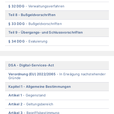
§ 32 DDG
Verwaltungsverfahren
Teil 8
Bußgeldvorschriften
§ 33 DDG
Bußgeldvorschriften
Teil 9
Übergangs- und Schlussvorschriften
§ 34 DDG
Evaluierung
End
of
menu
Skip
DSA
Digital-Services-Act
menu
Verordnung (EU) 2022/2065
In Erwägung nachstehender
Gründe
Kapitel 1
Allgemeine Bestimmungen
Artikel 1
Gegenstand
Artikel 2
Geltungsbereich
Artikel 3
Begriffsbestimmung