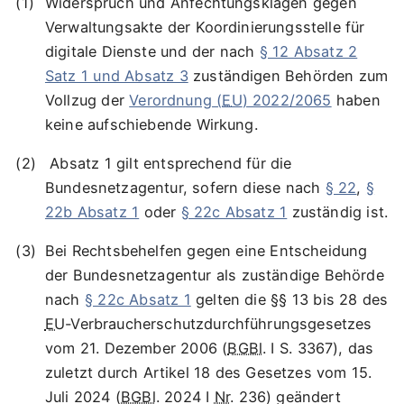
Widerspruch und Anfechtungsklagen gegen
Verwaltungsakte der Koordinierungsstelle für
digitale Dienste und der nach
§ 12 Absatz 2
Satz 1 und Absatz 3
zuständigen Behörden zum
Vollzug der
Verordnung (
EU
) 2022/2065
haben
keine aufschiebende Wirkung.
Absatz 1 gilt entsprechend für die
Bundesnetzagentur, sofern diese nach
§ 22
,
§
22b Absatz 1
oder
§ 22c Absatz 1
zuständig ist.
Bei Rechtsbehelfen gegen eine Entscheidung
der Bundesnetzagentur als zuständige Behörde
nach
§ 22c Absatz 1
gelten die §§ 13 bis 28 des
EU
-Verbraucherschutzdurchführungsgesetzes
vom 21. Dezember 2006 (
BGBl
. I S. 3367), das
zuletzt durch Artikel 18 des Gesetzes vom 15.
Juli 2024 (
BGBl
. 2024 I
Nr
. 236) geändert