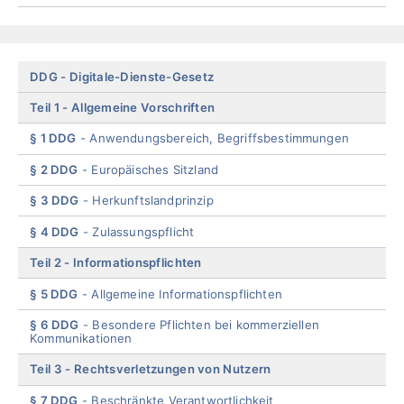
End
of
menu
Skip
DDG
Digitale-Dienste-Gesetz
menu
Teil 1
Allgemeine Vorschriften
§ 1 DDG
Anwendungsbereich, Begriffsbestimmungen
§ 2 DDG
Europäisches Sitzland
§ 3 DDG
Herkunftslandprinzip
§ 4 DDG
Zulassungspflicht
Teil 2
Informationspflichten
§ 5 DDG
Allgemeine Informationspflichten
§ 6 DDG
Besondere Pflichten bei kommerziellen
Kommunikationen
Teil 3
Rechtsverletzungen von Nutzern
§ 7 DDG
Beschränkte Verantwortlichkeit