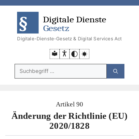
Zum
Zum
Zum
Zur
Inhalt
Menü
Menü
Suche
DDG
DSA
springen
springen
Digitale-Dienste-Gesetz & Digital Services Act
Suchfunktion:
Artikel 90
Änderung der Richtlinie (EU)
2020/1828