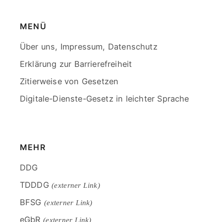
MENÜ
Skip
Über uns, Impressum, Datenschutz
menu
Erklärung zur Barrierefreiheit
Zitierweise von Gesetzen
Digitale-Dienste-Gesetz in leichter Sprache
End
of
menu
MEHR
Skip
DDG
menu
TDDDG
(externer Link)
BFSG
(externer Link)
eGbR
(externer Link)